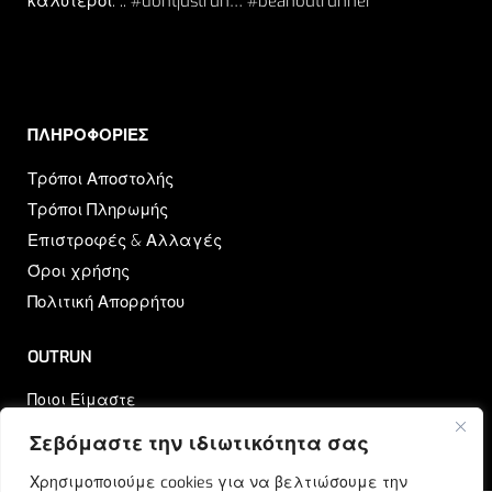
καλύτεροι. .. #dontjustrun… #beanoutrunner
ΠΛΗΡΟΦΟΡΙΕΣ​
Τρόποι Αποστολής
Τρόποι Πληρωμής
Επιστροφές & Αλλαγές
Όροι χρήσης
Πολιτική Απορρήτου
OUTRUN
Ποιοι Είμαστε
Επικοινωνία
Σεβόμαστε την ιδιωτικότητα σας
Blog
Χρησιμοποιούμε cookies για να βελτιώσουμε την